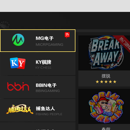
摆脱
春假